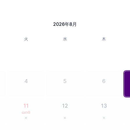
2026
年
8
月
火
水
木
4
5
6
11
12
13
山の日
×
×
×