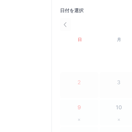
日付を選択
日
月
2
3
9
10
×
×