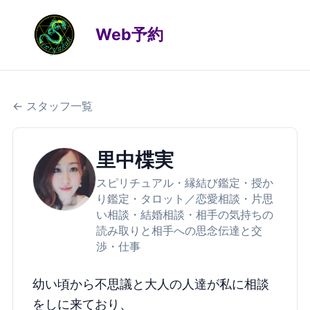
Web予約
← スタッフ一覧
里中楪実
スピリチュアル・縁結び鑑定・授か
り鑑定・タロット／恋愛相談・片思
い相談・結婚相談・相手の気持ちの
読み取りと相手への思念伝達と交
渉・仕事
幼い頃から不思議と大人の人達が私に相談
をしに来ており、